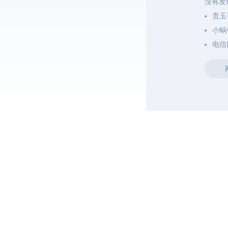
没有发
贵玉
小蜗
电信