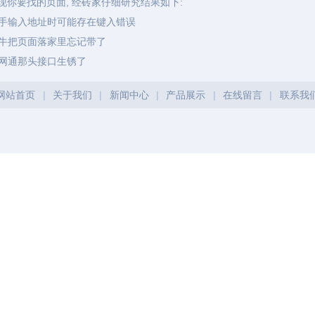
现你要找的页面, 经砖家仔细研究结果如下:
手输入地址时可能存在键入错误
牛把页面落家里忘记带了
网通那头接口生锈了
网站首页
|
关于我们
|
新闻中心
|
产品展示
|
在线留言
|
联系我