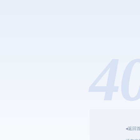
4
◂返回