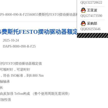
QQ1322728622
王亚波
APS-8000-090-R-F25560855费斯托FESTO摆动驱动器额定值
QQ1274173590
采购部
QQ820255646
855费斯托FESTO摆动驱动器额定值
025-10-24
：
DAPS-8000-090-R-F25
费斯托FESTO摆动驱动器额定值
向可顺时针，可逆时针
，符合 ISO标准，到8.800 Nm
动轴轴承
命长
环由炭加强 Teflon构成 （整个使用周期无需润滑）
耐腐蚀性强