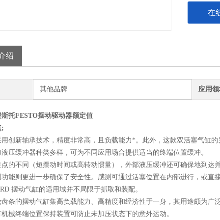
在
介绍
其他品牌
应用领
55费斯托FESTO摆动驱动器额定值
;
D 采用创新轴承技术，精度非常高，且负载能力*。此外，这款双活塞气缸
和液压缓冲器种类多样，可为不同应用场合提供适当的终端位置缓冲。
注点的不同（短摆动时间或高转动惯量），外部液压缓冲还可确保地到达
测功能则更进一步确保了安全性。感测可通过活塞位置在内部进行，或直
o DRRD 摆动气缸的适用域并不局限于抓取和装配。
轮齿条的摆动气缸集高负载能力、高精度和经济性于一身，其用途颇为广
有机械终端位置保持装置可防止未加压状态下的意外运动。