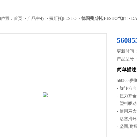
的位置：
首页
>
产品中心
>
费斯托|FESTO
>
德国费斯托|FESTO气缸
> D
560
更新时间： 2
产品型号
简单描述
560855
- 旋转方
- 扭力齐全
- 塑料驱
- 使用寿
- 活塞滑
- 坚固,