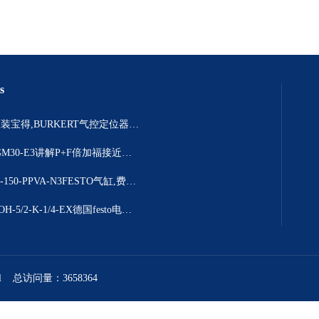
s
306925原装宝得,BURKERT气控定位器结构详情
NBB2-8GM30-E3讲解P+F倍加福接近开关选择要点
DSBC-63-150-PPVA-N3FESTO气缸,费斯托DSBC系列产品解说
NVF3-MOH-5/2-K-1/4-EX德国festo电磁阀，进口费斯托
l
总访问量：3658364