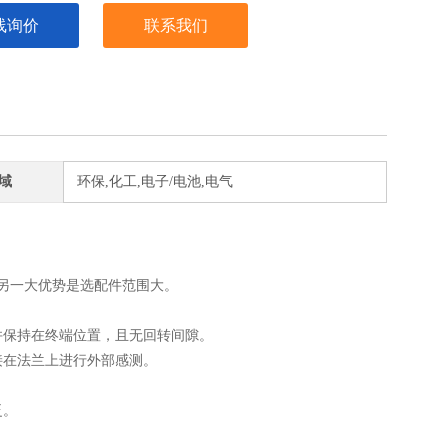
线询价
联系我们
域
环保,化工,电子/电池,电气
的另一大优势是选配件范围大。
并保持在终端位置，且无回转间隙。
接在法兰上进行外部感测。
泛。