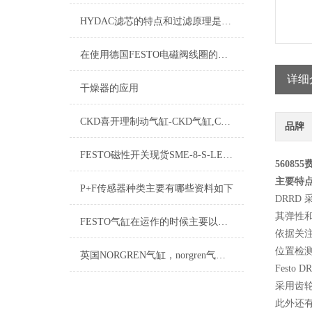
HYDAC滤芯的特点和过滤原理是什么？
在使用德国FESTO电磁阀线圈的时候要注意避免损坏？
详细
干燥器的应用
CKD喜开理制动气缸-CKD气缸,CKD气缸资料，CKD无杆气缸
品牌
FESTO磁性开关现货SME-8-S-LED-24，费斯托磁性开关现货，FESTO
5608
主要特点
P+F传感器种类主要有哪些资料如下
DRR
其弹性
FESTO气缸在运作的时候主要以哪些功能操作，FESTO气缸
依据关
位置检
英国NORGREN气缸，norgren气缸型号，NORGREN气缸
Fest
采用齿
此外还