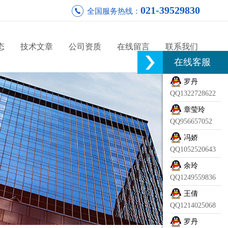
021-39529830
全国服务热线：
态
技术文章
公司资质
在线留言
联系我们
在线客服
罗丹
QQ1322728622
章莹玲
QQ956657052
冯娇
QQ1052520643
余玲
QQ1249559836
王倩
QQ1214025068
罗丹