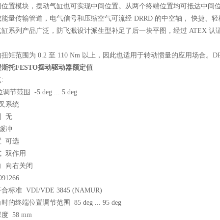
间位置模块，摆动气缸也可实现中间位置。从两个终端位置均可抵达中间
能量传输管道，电气信号和压缩空气可流经 DRRD 的中空轴， 快捷、
气缸系列产品广泛，防飞溅设计派生型补足了后一块平图，经过 ATEX 
。
 的扭矩范围为 0.2 至 110 Nm 以上，因此也适用于转动惯量的应用场合。
55费斯托FESTO摆动驱动器额定值
:
调节范围 -5 deg ... 5 deg
叉系统
 无
缓冲
 可选
 双作用
向 向右关闭
91266
标准 VDI/VDE 3845 (NAMUR)
的终端位置调节范围 85 deg ... 95 deg
度 58 mm