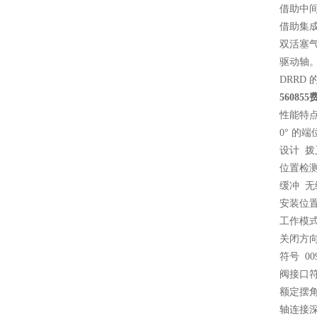
借助中
借助集成
双活塞
驱动轴
DRRD
5608
性能特点
0° 的端位
设计 拨
位置检测
缓冲 无
安装位置
工作模式
关闭方
符号 009
阀接口符合
额定摆角时
轴连接深